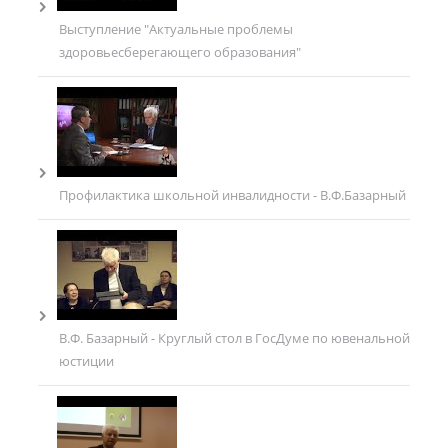
Выступление "Актуальные проблемы
здоровьесберегающего образования"
Профилактика школьной инвалидности - В.Ф.Базарный
В.Ф. Базарный - Круглый стол в ГосДуме по ювенальной
юстиции