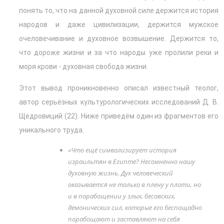
понять то, что на данной духовной силе держится история
народов и даже цивилизации, держится мужское
очеловечивание и духовное возвышение. Держится то,
что дороже жизни и за что народы уже пролили реки и
моря крови - духовная свобода жизни.
Этот вывод проникновенно описал известный теолог,
автор серьёзных культурологических исследований Д. В.
Щедровиций (22). Ниже приведём один из фрагментов его
уникального труда.
«Что ещё символизирует история
израильтян в Египте? Несомненно нашу
духовную жизнь. Дух человеческий
оказывается не только в плену у плоти, но
и в порабощении у злых, бесовских,
демонических сил, которые его беспощадно
порабощают и заставляют на себя