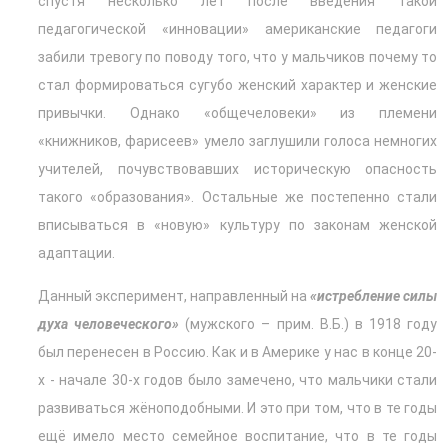
спустя несколько лет после введения такой
педагогической «инновации» американские педагоги
забили тревогу по поводу того, что у мальчиков почему то
стал формироваться сугубо женский характер и женские
привычки. Однако «общечеловеки» из племени
«книжников, фарисеев» умело заглушили голоса немногих
учителей, почувствовавших историческую опасность
такого «образования». Остальные же постепенно стали
вписываться в «новую» культуру по законам женской
адаптации.
Данный эксперимент, направленный на
«истребление силы
духа человеческого»
(мужского – прим. В.Б.) в 1918 году
был перенесен в Россию. Как и в Америке у нас в конце 20-
х - начале 30-х годов было замечено, что мальчики стали
развиваться жёноподобными. И это при том, что в те годы
ещё имело место семейное воспитание, что в те годы