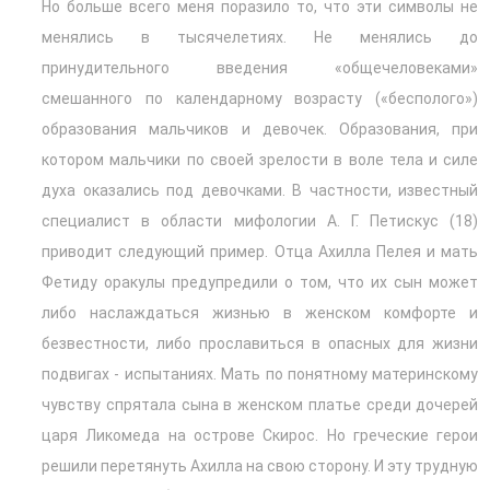
Но больше всего меня поразило то, что эти символы не
менялись в тысячелетиях. Не менялись до
принудительного введения «общечеловеками»
смешанного по календарному возрасту («бесполого»)
образования мальчиков и девочек. Образования, при
котором мальчики по своей зрелости в воле тела и силе
духа оказались под девочками. В частности, известный
специалист в области мифологии А. Г. Петискус (18)
приводит следующий пример. Отца Ахилла Пелея и мать
Фетиду оракулы предупредили о том, что их сын может
либо наслаждаться жизнью в женском комфорте и
безвестности, либо прославиться в опасных для жизни
подвигах - испытаниях. Мать по понятному материнскому
чувству спрятала сына в женском платье среди дочерей
царя Ликомеда на острове Скирос. Но греческие герои
решили перетянуть Ахилла на свою сторону. И эту трудную