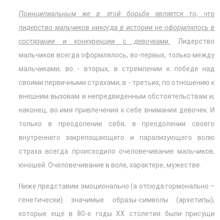
Принципиальным же в этой борьбе является то, что
лидерство мальчиков никогда в истории не оформлялось в
состязании и конкуренции с девочками.
Лидерство
мальчиков всегда оформлялось, во-первых, только между
мальчиками; во - вторых, в стремлении к победе над
своими первичными страхами; в - третьих, по отношению к
внешним вызовам и непредвиденным обстоятельствам и,
наконец, во имя привлечения к себе внимания девочек. И
только в преодолении себя, в преодолении своего
внутреннего закрепощающего и парализующего волю
страха всегда происходило очеловечивание мальчиков,
юношей. Очеловечивание в воле, характере, мужестве.
Ниже представим эмоционально (а отсюда гормонально –
генетически) значимые образы-символы (архетипы),
которые ещё в 80-е годы ХХ столетия были присущи