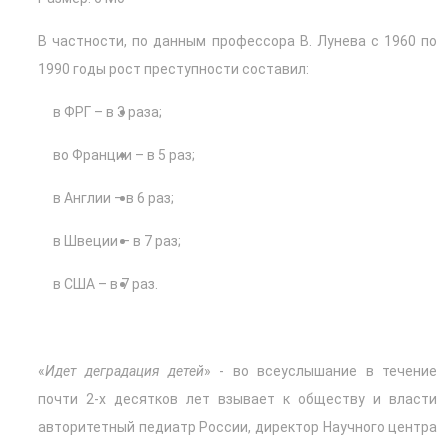
В частности, по данным профессора В. Лунева с 1960 по
1990 годы рост преступности составил:
в ФРГ – в 3 раза;
во Франции – в 5 раз;
в Англии – в 6 раз;
в Швеции – в 7 раз;
в США – в 7 раз.
«
Идет деградация детей
» - во всеуслышание в течение
почти 2-х десятков лет взывает к обществу и власти
авторитетный педиатр России, директор Научного центра