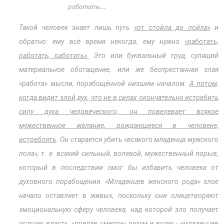
работать…
Такой человек знает лишь путь
«от стойла до пойла»
и
обратно: ему всё время некогда, ему нужно
«работать,
работать, работать».
Это или буквальный труд, сулящий
материальное обогащение, или же беспрестанная злая
«работа» мысли, порабощённой низшим началом.
А потом,
когда видит злой дух, что не в силах окончательно истребить
силу духа человеческого, он повелевает всякое
мужественное желание, рождающееся в человеке,
истреблять
. Он старается убить «всякого младенца мужского
пола», т. е. всякий сильный, волевой, мужественный порыв,
который в последствии смог бы избавить человека от
духовного порабощения. «Младенцев женского рода» злое
начало оставляет в живых, поскольку они олицетворяют
эмоциональную сферу человека, над которой зло получает
полную власть, «предав смерти» разум и волю - «младенцев