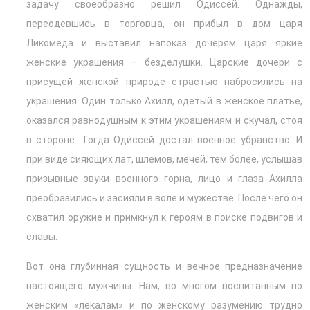
задачу своеобразно решил Одиссей. Однажды,
переодевшись в торговца, он прибыл в дом царя
Ликомеда и выставил напоказ дочерям царя яркие
женские украшения – безделушки. Царские дочери с
присущей женской природе страстью набросились на
украшения. Один только Ахилл, одетый в женское платье,
оказался равнодушным к этим украшениям и скучал, стоя
в стороне. Тогда Одиссей достал военное убранство. И
при виде сияющих лат, шлемов, мечей, тем более, услышав
призывные звуки военного горна, лицо и глаза Ахилла
преобразились и засияли в воле и мужестве. После чего он
схватил оружие и примкнул к героям в поиске подвигов и
славы.
Вот она глубинная сущность и вечное предназначение
настоящего мужчины. Нам, во многом воспитанным по
женским «лекалам» и по женскому разумению трудно