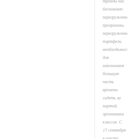
тренды нас
беспокоят:
перегруженные
программы,
перегруженные
портфели,
необходимость
для
школьников
большую
часть
времени
сидеть за
партой,
эргономика
классов. С
15 сентября
в шести