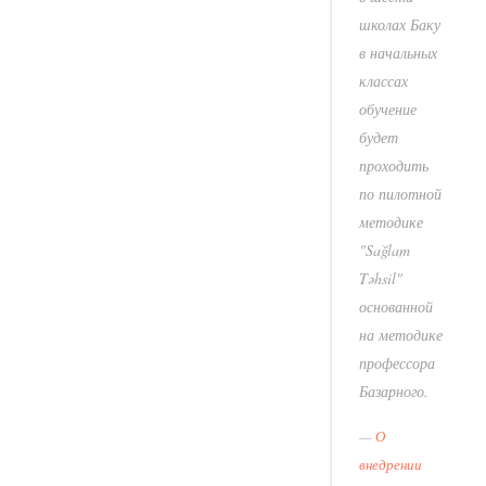
школах Баку
в начальных
классах
обучение
будет
проходить
по пилотной
методике
"Sağlam
Təhsil"
основанной
на методике
профессора
Базарного.
О
внедрении