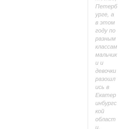
Петерб
урге, а
в этом
году по
разным
классам
мальчик
и и
девочки
разошл
ись в
Екатер
инбургс
кой
област
и.