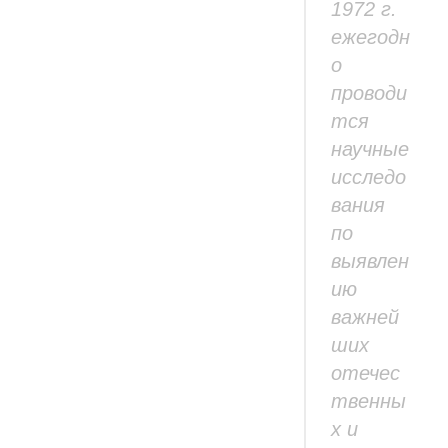
1972 г.
ежегодн
о
проводи
тся
научные
исследо
вания
по
выявлен
ию
важней
ших
отечес
твенны
х и