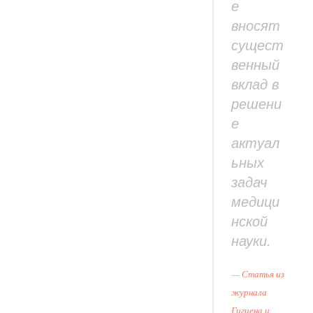
е
вносят
сущест
венный
вклад в
решени
е
актуал
ьных
задач
медици
нской
науки.
Статья из
журнала
Гигиена и