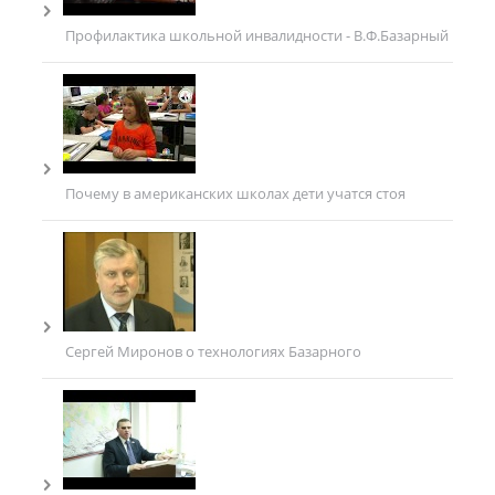
Профилактика школьной инвалидности - В.Ф.Базарный
Почему в американских школах дети учатся стоя
Сергей Миронов о технологиях Базарного