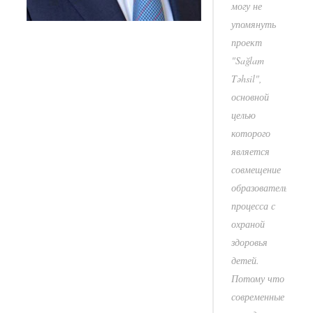
могу не
упомянуть
проект
"Sağlam
Təhsil",
основной
целью
которого
является
совмещение
образовательного
процесса с
охраной
здоровья
детей.
Потому что
современные