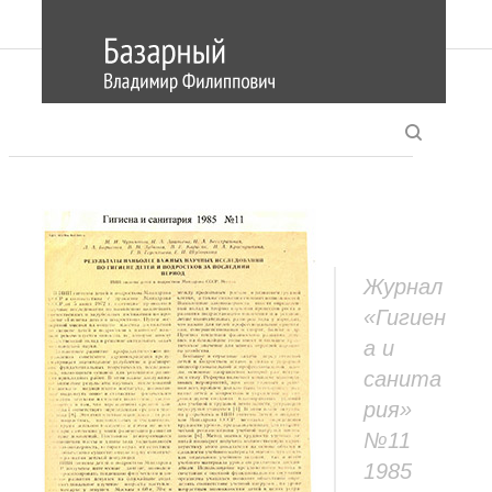
Журнал
«Гигиен
а и
санита
рия»
№11
1985