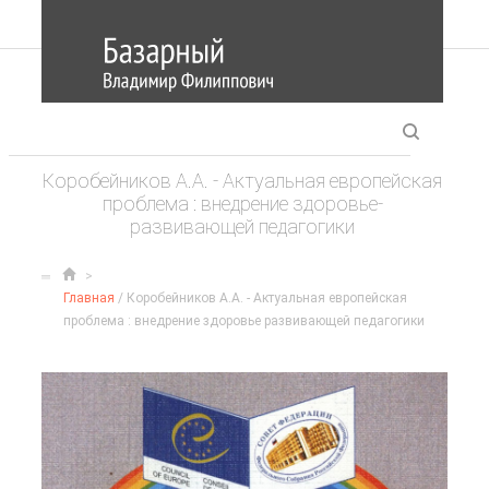
Коробейников А.А. - Актуальная европейская
проблема : внедрение здоровье­
развивающей педагогики
Главная
/ Коробейников А.А. - Актуальная европейская
проблема : внедрение здоровье­ развивающей педагогики