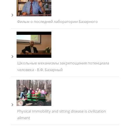
Фильм о последней лаборатории Базарного
Школьные механизмы закрепощения потенциала
человека - В.Ф. Базарный
Physical Immobility and sitting disease is civilization
ailment