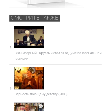
СМОТРИТЕ ТАКЖЕ
В.Ф. Базарный - Круглый стол в ГосДуме по ювенальной
юстиции
Верность поющему детству (2003)