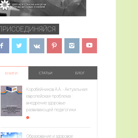
ПРИСОЕДИНЯЙСЯ
СТАТЬИ
БЛОГ
КНИГИ
Коробейников А.А. - Актуальная
европейская проблема :
внедрение здоровье­
развивающей педагогики
Образование и здоровое