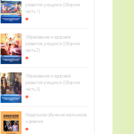
развитие учащихся (Сборник
часть 1)
Образование и здоровое
развитие учащихся (Сборник
часть 2)
Образование и здоровое
развитие учащихся (Сборник
часть 3)
Раздельное обучение мальчиков
и девочек