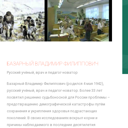
БАЗАРНЫЙ ВЛАДИМИР ФИЛИППОВИЧ
Русский учёный, врач и педагог-новатор
Базарный Владимир Филиппович (родился 4 мая 1942),
русский учёный, врач и педагог-новатор. Более 33 лет
посвятил решению судьбоносной для России проблемы –
предотвращению демографической катастрофы путём
сохранения и укрепления здоровья подрастающих
поколений. В своих исследованиях вскрыл корни и
причины наблюдаемого в последние десятилетия