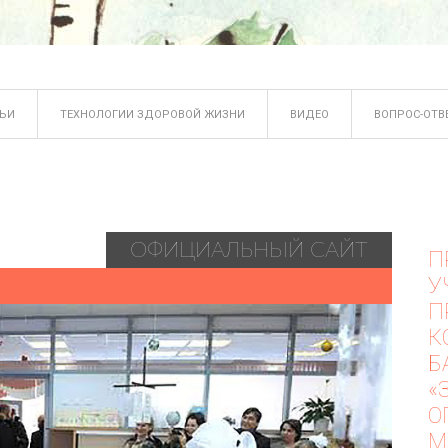
ТЬИ
ТЕХНОЛОГИИ ЗДОРОВОЙ ЖИЗНИ
ВИДЕО
ВОПРОС-ОТВ
ОФИЦИАЛЬНЫЙ САЙТ
П
У
П
К
Б
«
О
М