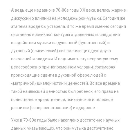
А ведь еще недавно, в 70-80е годы ХХ века, велись жаркие
дискуссии о влиянии на молодежь рок-музыки. Сегодня же
эта тема вроде бы устарела. В то же время именно сегодня
явственно возникают контуры отдаленных последствий
воздействия музыки на душевный (чувственный) и
духовный (психический) лик сменяющих друг друга
поколений молодежи. И поднимать эту непростую тему
целесообразно при непременном условии: соизмеряя
происходящие сдвиги в духовной сфере людей с
«матричной» шкалой истин и ценностей. Во все времена
такой наивысшей ценностью был ребенок, его право на
полноценное нравственное, психическое и телесное
развитие (совершенствование) и здоровье.
Уже в 70-80е годы было накоплено достаточно научных
данных, указывающих, что рок-музыка деструктивно