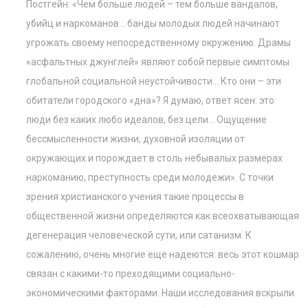
Постгейн: «Чем больше людей – тем больше вандалов,
убийц и наркоманов… банды молодых людей начинают
угрожать своему непосредственному окружению. Драмы
«асфальтных джунглей» являют собой первые симптомы
глобальной социальной неустойчивости… Кто они – эти
обитатели городского «дна»? Я думаю, ответ ясен: это
люди без каких любо идеалов, без цели… Ощущение
бессмысленности жизни, духовной изоляции от
окружающих и порождает в столь небывалых размерах
наркоманию, преступность среди молодежи». С точки
зрения христианского учения такие процессы в
общественной жизни определяются как всеохватывающая
дегенерация человеческой сути, или сатанизм. К
сожалению, очень многие еще надеются: весь этот кошмар
связан с какими-то преходящими социально-
экономическими факторами. Наши исследования вскрыли