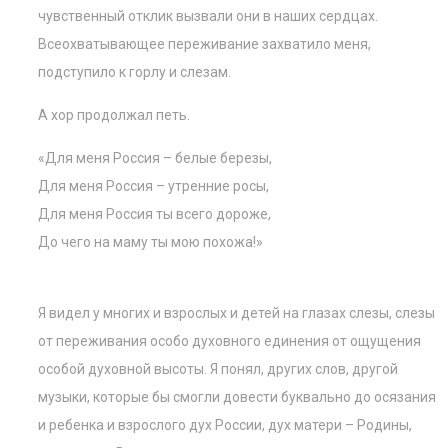
чувственный отклик вызвали они в наших сердцах.
Всеохватывающее переживание захватило меня,
подступило к горлу и слезам.
А хор продолжал петь.
«Для меня Россия – белые березы,
Для меня Россия – утренние росы,
Для меня Россия ты всего дороже,
До чего на маму ты мою похожа!»
Я видел у многих и взрослых и детей на глазах слезы, слезы
от переживания особо духовного единения от ощущения
особой духовной высоты. Я понял, других слов, другой
музыки, которые бы смогли довести буквально до осязания
и ребенка и взрослого дух России, дух матери – Родины,