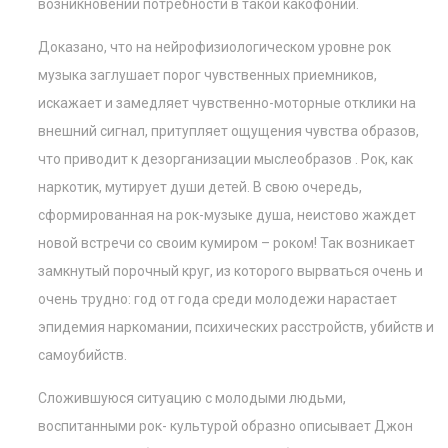
возникновении потребности в такой какофонии.
Доказано, что на нейрофизиологическом уровне рок
музыка заглушает порог чувственных приемников,
искажает и замедляет чувственно-моторные отклики на
внешний сигнал, притупляет ощущения чувства образов,
что приводит к дезорганизации мыслеобразов . Рок, как
наркотик, мутирует души детей. В свою очередь,
сформированная на рок-музыке душа, неистово жаждет
новой встречи со своим кумиром – роком! Так возникает
замкнутый порочный круг, из которого вырваться очень и
очень трудно: год от года среди молодежи нарастает
эпидемия наркомании, психических расстройств, убийств и
самоубийств.
Сложившуюся ситуацию с молодыми людьми,
воспитанными рок- культурой образно описывает Джон