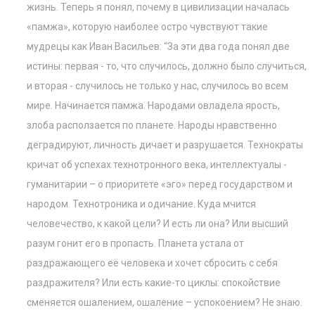
жизнь. Теперь я понял, почему в цивилизации началась
«памжа», которую наиболее остро чувствуют такие
мудрецы как Иван Васильев: “За эти два года понял две
истины: первая - то, что случилось, должно было случиться,
и вторая - случилось не только у нас, случилось во всем
мире. Начинается памжа. Народами овладела ярость,
злоба расползается по планете. Народы нравственно
деградируют, личность дичает и разрушается. Технократы
кричат об успехах технотронного века, интеллектуалы -
гуманитарии – о приоритете «эго» перед государством и
народом. Технотроника и одичание. Куда мчится
человечество, к какой цели? И есть ли она? Или высший
разум гонит его в пропасть. Планета устала от
раздражающего её человека и хочет сбросить с себя
раздражителя? Или есть какие-то циклы: спокойствие
сменяется ошалением, ошаление – успокоением? Не знаю.