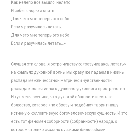
Как нелепо все вышло, нелепо
И себе говорю я опять
Для чего мне теперь это небо
Если я разучилась летать.
Для чего мне теперь это небо
Если я разучилась летать…»
Слушая эти слова, я остро чувствую: «разучиваясь летать»
на крыльях духовной волны мы сразу же падаем в низины
распада межличностной матричной чувственности,
распада коллективного душевно-духовного пространства.
И тут меня осенило, что дух этой общности и есть то
божество, которое «по образу и подобию» творит нашу
истинную коллективную богочеловеческую сущность. И это
есть тот феномен соборности (собранности) народа, о
котором столько сказано русскими философами.