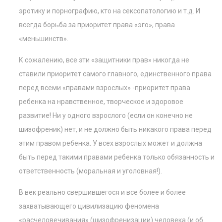
эротику и порнографию, кто на сексопатологию и т.д. И
всегда борьба за приоритет права «эго», права
«меньшинств».
К сожалению, все эти «защитники прав» никогда не
ставили приоритет самого главного, единственного права
перед всеми «правами взрослых» -приоритет права
ребенка на нравственное, творческое и здоровое
развитие! Ни у одного взрослого (если он конечно не
шизофреник) нет, и не должно быть никакого права перед
этим правом ребенка. У всех взрослых может и должна
быть перед такими правами ребенка только обязанность и
ответственность (моральная и уголовная!).
В век реально свершившегося и все более и более
захватывающего цивилизацию феномена
«расчеловечивания» (шизофренизации) человека (и об