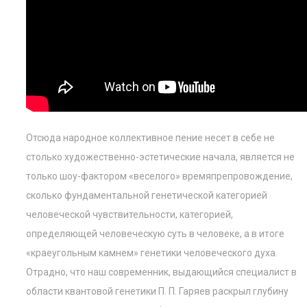
Отсюда народное коллективное пение несет в себе не
столько художественно-эстетические начала, является не
только шоу-фактором «веселого» времяпрепровождение,
сколько фундаментальной генетической категорией
человеческой чувствительности, категорией,
определяющей человеческую суть в человеке, а в итоге
«краеугольным камнем» генетики человеческого духа.
Отрадно, что наш современник, выдающийся специалист в
области квантовой генетики П. П. Гаряев раскрыл глубину