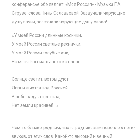
конферансье объявляет: «Моя Россия» - Музыка Г.А.
Струве, слова Нины Соловьевой. Зазвучали чарующие
душу звуки, зазвучали чарующие душу слова!
«У моей России длинные косички,
У моей России светлые реснички.
У моей России голубые очи,
На меня Россия ты похожа очень.
Солнце светит, ветры дуют,
Ливни льются над Россией.
В небе радуга цветная,
Нет земли красивей…»
Чем-то близко-родным, чисто-родниковым повеяло от этих
звуков, от этих слов. Какой-то высокий и вечный