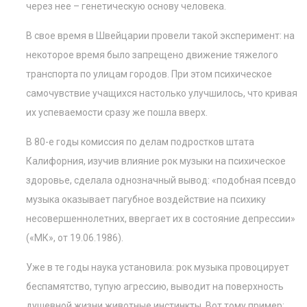
через нее – генетическую основу человека.
В свое время в Швейцарии провели такой эксперимент: на
некоторое время было запрещено движение тяжелого
транспорта по улицам городов. При этом психическое
самочувствие учащихся настолько улучшилось, что кривая
их успеваемости сразу же пошла вверх.
В 80-е годы комиссия по делам подростков штата
Калифорния, изучив влияние рок музыки на психическое
здоровье, сделала однозначный вывод: «подобная псевдо
музыка оказывает пагубное воздействие на психику
несовершеннолетних, ввергает их в состояние депрессии»
(«МК», от 19.06.1986).
Уже в те годы наука установила: рок музыка провоцирует
беспамятство, тупую агрессию, выводит на поверхность
душевной жизни животные инстинкты. Вот тому пример: