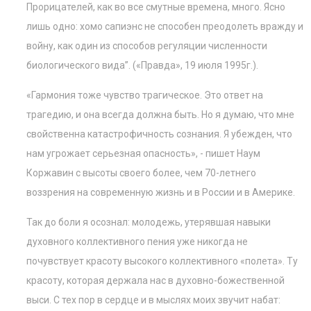
Прорицателей, как во все смутные времена, много. Ясно
лишь одно: хомо сапиэнс не способен преодолеть вражду и
войну, как один из способов регуляции численности
биологического вида”. («Правда», 19 июля 1995г.).
«Гармония тоже чувство трагическое. Это ответ на
трагедию, и она всегда должна быть. Но я думаю, что мне
свойственна катастрофичность сознания. Я убежден, что
нам угрожает серьезная опасность», - пишет Наум
Коржавин с высоты своего более, чем 70-летнего
воззрения на современную жизнь и в России и в Америке.
Так до боли я осознал: молодежь, утерявшая навыки
духовного коллективного пения уже никогда не
почувствует красоту высокого коллективного «полета». Ту
красоту, которая держала нас в духовно-божественной
выси. С тех пор в сердце и в мыслях моих звучит набат: