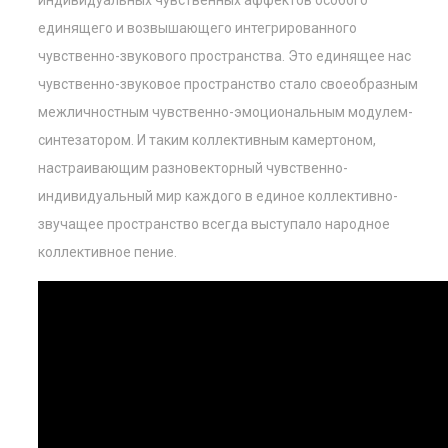
индивидуальных чувственных аффектов особого
единящего и возвышающего интегрированного
чувственно-звукового пространства. Это единящее нас
чувственно-звуковое пространство стало своеобразным
межличностным чувственно-эмоциональным модулем-
синтезатором. И таким коллективным камертоном,
настраивающим разновекторный чувственно-
индивидуальный мир каждого в единое коллективно-
звучащее пространство всегда выступало народное
коллективное пение.