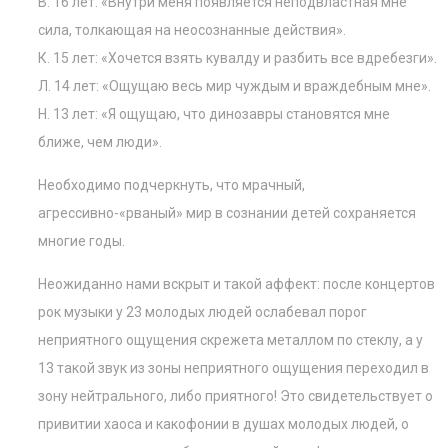
В. 16 лет: «Внутри меня появляется неподвластная мне
сила, толкающая на неосознанные действия».
К. 15 лет: «Хочется взять кувалду и разбить все вдребезги».
Л. 14 лет: «Ощущаю весь мир чуждым и враждебным мне».
Н. 13 лет: «Я ощущаю, что динозавры становятся мне
ближе, чем люди».
Необходимо подчеркнуть, что мрачный,
агрессивно-«рваный» мир в сознании детей сохраняется
многие годы.
Неожиданно нами вскрыт и такой аффект: после концертов
рок музыки у 23 молодых людей ослабевал порог
неприятного ощущения скрежета металлом по стеклу, а у
13 такой звук из зоны неприятного ощущения переходил в
зону нейтрального, либо приятного! Это свидетельствует о
привитии хаоса и какофонии в душах молодых людей, о