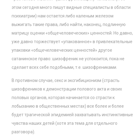
этом сегодня много пишут видные специалисты в области
психиатрии) нам остается либо каленым железом
выжигать такие права, либо найти, наконец, подлинную
матрицу оценки «общечеловеческих» ценностей. Но давно,
уже давно торжествует «упакованное» в привлекательные
упаковки «общечеловеческих ценностей» другое
сатанинское право: шизофреник не успокоится, пока не
сделает всех себе подобными, т.е. шизофрениками.
В противном случае, секс и эксгибиционизм (страсть
шизофреников к демонстрации полового акта и своих
половых органов, которая начинается со страсти к
лобызанию в общественных местах) все более и более
будет трагической эпидемией захватывать инстинктивные
чувства наших детей (хотя эта тема для отдельного
разговора).