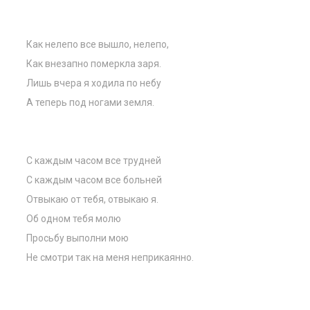
Как нелепо все вышло, нелепо,
Как внезапно померкла заря.
Лишь вчера я ходила по небу
А теперь под ногами земля.
С каждым часом все трудней
С каждым часом все больней
Отвыкаю от тебя, отвыкаю я.
Об одном тебя молю
Просьбу выполни мою
Не смотри так на меня неприкаянно.