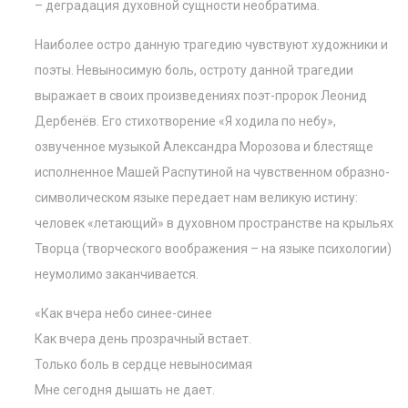
– деградация духовной сущности необратима.
Наиболее остро данную трагедию чувствуют художники и
поэты. Невыносимую боль, остроту данной трагедии
выражает в своих произведениях поэт-пророк Леонид
Дербенёв. Его стихотворение «Я ходила по небу»,
озвученное музыкой Александра Морозова и блестяще
исполненное Машей Распутиной на чувственном образно-
символическом языке передает нам великую истину:
человек «летающий» в духовном пространстве на крыльях
Творца (творческого воображения – на языке психологии)
неумолимо заканчивается.
«Как вчера небо синее-синее
Как вчера день прозрачный встает.
Только боль в сердце невыносимая
Мне сегодня дышать не дает.