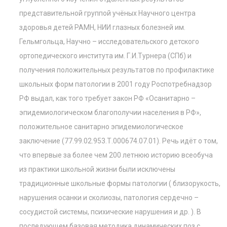
представительной группой учёных Научного центра
здоровья детей РАМН, НИИ глазных болезней им.
Гельмгольца, Научно – исследовательского детского
ортопедического института им. Г.И.Турнера (СПб) и
получения положительных результатов по профилактике
школьных форм патологии в 2001 году Роспотребнадзор
РФ выдал, как того требует закон РФ «Осанитарно –
эпидемиологическом благополучии населения в РФ»,
положительное санитарно эпидемиологическое
заключение (77.99.02.953.Т.000674.07.01). Речь идёт о том,
что впервые за более чем 200 летнюю историю всеобуча
из практики школьной жизни были исключены
традиционные школьные формы патологии ( близорукость,
нарушения осанки и сколиозы, патология сердечно –
сосудистой системы, психические нарушения и др. ). В
последующем базовая методика динамических поз с