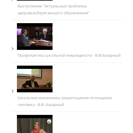
Выступление "Актуальные проблемы
здоровьесберегающего образования"
Профилактика школьной инвалидности - В.Ф.Базарный
Школьные механизмы закрепощения потенциала
человека - В.Ф. Базарный