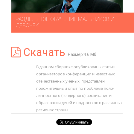
РАЗДЕЛЬНОЕ ОБУЧЕНИЕ МАЛЬЧИКОВ И
ДЕВОЧЕК
Скачать
Размер:4.6 Мб
В данном сборнике опубликованы статьи
организаторов конференции и известных
отечественных ученых, представлен
положительный опыт по проблеме поло-
личностного (гендерного) воспитания и
образования детей и подростков в различных
регионах страны.