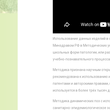
Использование данных изделий в
Минздравом РФ в Методических у
школьных форм патологии, или р
учебно-познавательного процесса в
Методика признана научным откры
рекомендована к использованию 
патентами и авторскими правами, 
используется в более трёх тысяч д
Методика динамических поз с исп
санитарно-эпидемиологическое зак