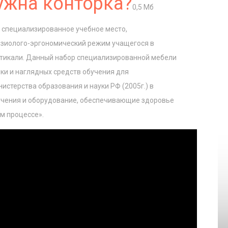
ужна конторка?
0,5 Мб
о специализированное учебное место,
иолого-эргономический режим учащегося в
ртикали. Данный набор специализированной мебели
ки и наглядных средств обучения для
стерства образования и науки РФ (2005г.) в
учения и оборудование, обеспечивающие здоровье
м процессе».