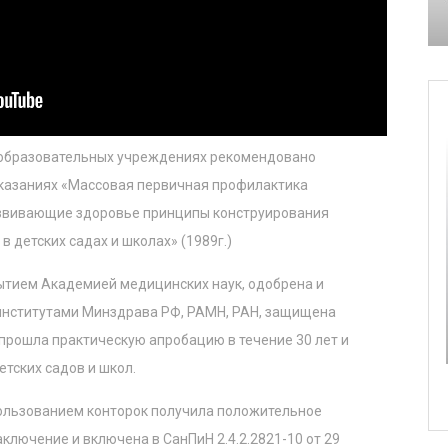
 образовательных учреждениях рекомендовано
казаниях «Массовая первичная профилактика
азвивающие здоровье принципы конструирования
 детских садах и школах» (1989г.)
тием Академией медицинских наук, одобрена и
институтами Минздрава РФ, РАМН, РАН, защищена
прошла практическую апробацию в течение 30 лет и
етских садов и школ.
ользованием конторок получила положительное
лючение и включена в СанПиН 2.4.2.2821-10 от 29