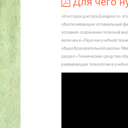
Для чего н
«Конторка доктора Базарного» эт
обеспечивающее оптимальный физ
условиях сохранения телесной ве
включен в «Перечни учебной техни
общеобразовательной школы» Мини
раздел «Технические средства об
развивающие технологии в учебно